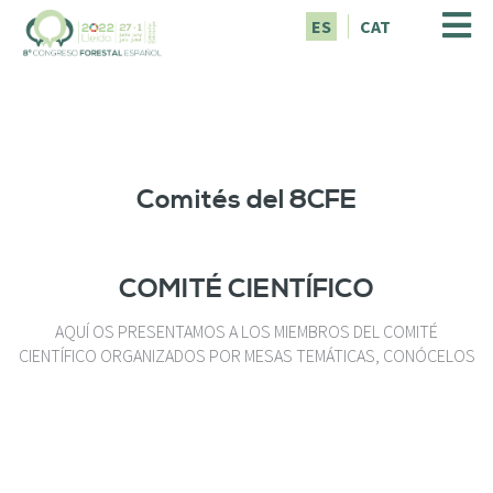
P
ES
CAT
a
s
a
r
a
l
c
Comités del 8CFE
o
n
t
e
COMITÉ CIENTÍFICO
n
i
AQUÍ OS PRESENTAMOS A LOS MIEMBROS DEL COMITÉ
d
CIENTÍFICO ORGANIZADOS POR MESAS TEMÁTICAS, CONÓCELOS
o
p
r
i
n