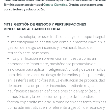
Estas conclusiones han sido elaboradas por los coordinadores de las Mesas
c
Temáticas pertenecientes al
Comite Científico
. Gracias a estas personas
i
por su trabajo y colaboración.
p
a
l
MT1 |
GESTIÓN DE RIESGOS Y PERTURBACIONES
VINCULADAS AL CAMBIO GLOBAL
La tecnología, los usos tradicionales y el enfoque integral
e interdisciplinar se constituyen como elementos clave en la
gestión del riesgo de incendio y la vulnerabilidad del
territorio ante los mismos.
La planificación en prevención se muestra como un
componente importante, mostrándose propuestas de
innovación para aplicar Inteligencia Artificial y datos remotos
para detectar zonas de riesgo de incendios, principalmente,
en la interfaz urbano-forestal. La evaluación de probabilidad
de ocurrencia de grandes incendios, mediante reglas
heurísticas basadas en déficit de presión de vapor (sequia
atmosférica), y la predicción del peligro de incendios
forestales permite mejorar la toma decisiones tanto técnicas
como administrativas en lo referente a gestión de recursos y