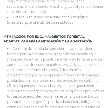
seguimiento: diversificación del biotopo acuático,
recuperación de la conectividad longitudinal y rehabilitación
de la dinámica morfológica.
Y el análisis histórico de actuaciones hidrológico-
forestales: aprendiendo de los resultados.
MT4 | ACCIÓN POR EL CLIMA: GESTIÓN FORESTAL
ADAPTATIVA PARA LA MITIGACIÓN Y LA ADAPTACIÓN
Con el fin de facilitar la transición hacía una gestión
forestal para la adaptación y mitigación del cambio en la
mesa temática 4 se ha puesto de manifiesto la necesidad de
aumentar nuestro conocimiento sobre: (1) la vulnerabilidad
de los bosques frente al cambio (2) los servicios
ecosistémicos que los bosques nos proporcionan (madera,
productos no maderables, recreo, secuestro de carbono…)
(3) los esquemas de selvicultura óptima que garanticen la
supervivencia y regeneración de los bosques y la provisión de
los servicios ecosistémicos en un escenario de cambio. La
propuesta de una gestión para la adaptación y mitigación del
cambio climático debe favorecerse mediante el diseño de