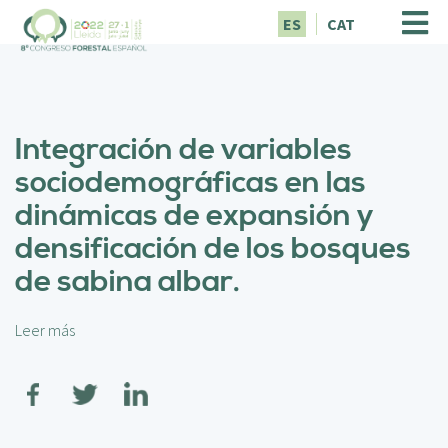
P
ES
CAT
a
s
a
r
a
Integración de variables
l
c
sociodemográficas en las
o
dinámicas de expansión y
n
t
densificación de los bosques
e
de sabina albar.
n
i
d
Leer más
s
o
o
p
b
r
r
i
e
n
I