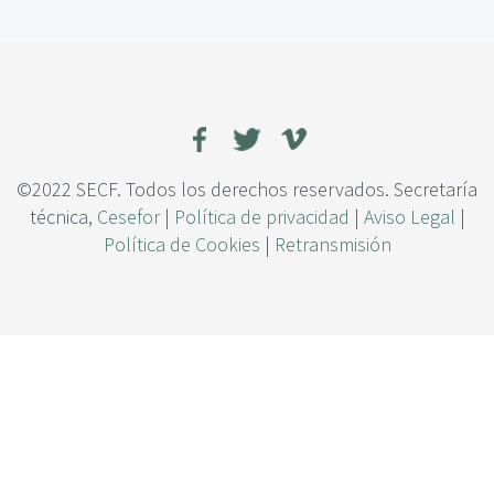
c
n
i
t
p
e
a
g
l
r
a
c
i
©2022 SECF. Todos los derechos reservados. Secretaría
ó
técnica,
Cesefor
|
Política de privacidad
|
Aviso Legal
|
n
Política de Cookies
|
Retransmisión
d
e
v
a
r
i
a
b
l
e