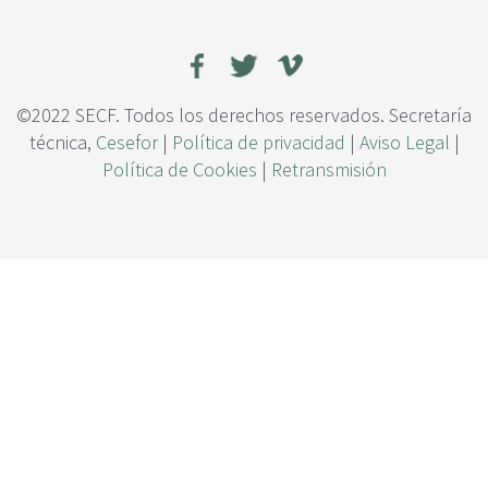
c
o
i
s
p
e
a
s
l
t
©2022 SECF. Todos los derechos reservados. Secretaría
i
técnica,
Cesefor
|
Política de privacidad
|
Aviso Legal
|
m
Política de Cookies
|
Retransmisión
u
l
a
n
t
e
s
a
l
t
e
r
n