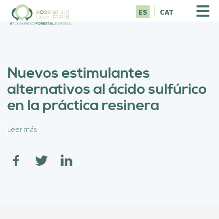
P
ES
CAT
a
s
a
r
a
Nuevos estimulantes
l
c
alternativos al ácido sulfúrico
o
en la práctica resinera
n
t
e
Leer más
s
n
o
i
b
d
r
o
e
p
N
r
u
i
e
n
v