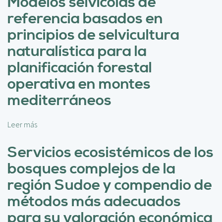
Modelos selvícolas de
c
r
i
referencia basados en
e
p
R
principios de selvicultura
a
e
l
naturalística para la
s
i
planificación forestal
s
operativa en montes
t
e
mediterráneos
n
c
Leer más
s
i
o
a
b
Servicios ecosistémicos de los
y
r
r
bosques complejos de la
e
e
M
región Sudoe y compendio de
c
o
u
métodos más adecuados
d
p
e
para su valoración económica
e