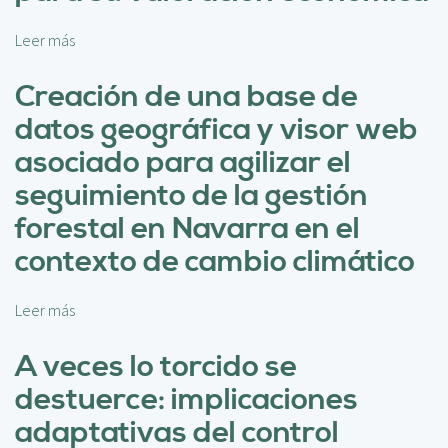
l
r
o
a
Leer más
s
s
c
o
s
i
b
Creación de una base de
e
ó
r
l
n
datos geográfica y visor web
e
v
d
S
asociado para agilizar el
í
e
e
c
l
seguimiento de la gestión
r
o
c
v
forestal en Navarra en el
l
r
i
a
e
contexto de cambio climático
c
s
c
i
d
i
o
e
Leer más
s
m
s
r
o
i
e
e
b
A veces lo torcido se
e
c
f
r
n
destuerce: implicaciones
o
e
e
t
s
r
C
adaptativas del control
o
i
e
r
a