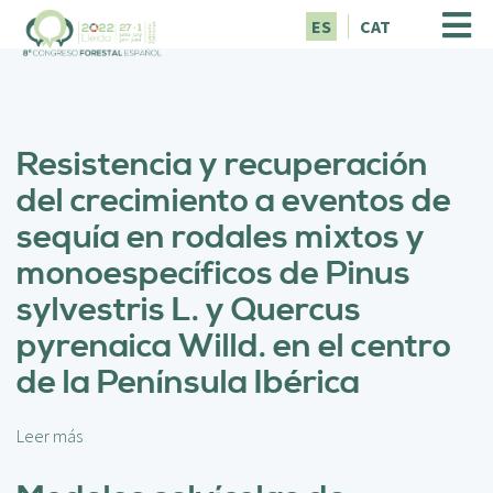
P
ES
CAT
a
s
a
r
a
Resistencia y recuperación
l
c
del crecimiento a eventos de
o
sequía en rodales mixtos y
n
t
monoespecíficos de Pinus
e
sylvestris L. y Quercus
n
i
pyrenaica Willd. en el centro
d
de la Península Ibérica
o
p
r
Leer más
s
i
o
n
b