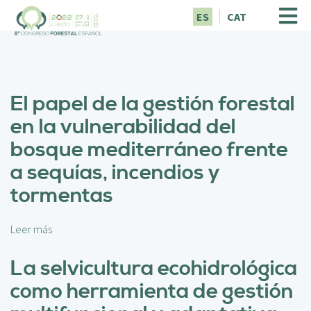
P
ES
CAT
a
s
a
r
a
El papel de la gestión forestal
l
c
en la vulnerabilidad del
o
bosque mediterráneo frente
n
t
a sequías, incendios y
e
tormentas
n
i
d
Leer más
s
o
o
p
b
La selvicultura ecohidrológica
r
r
i
como herramienta de gestión
e
n
E