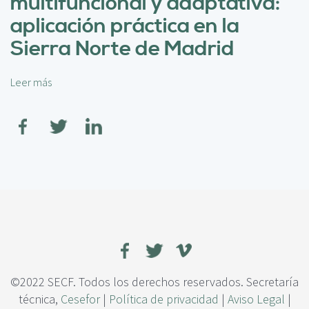
multifuncional y adaptativa:
c
l
i
aplicación práctica en la
p
p
a
Sierra Norte de Madrid
a
p
l
e
Leer más
s
l
o
d
b
e
r
l
e
a
L
g
a
e
s
s
e
t
l
i
v
ó
i
n
c
f
u
©2022 SECF. Todos los derechos reservados. Secretaría
o
l
técnica,
r
Cesefor
|
Política de privacidad
|
Aviso Legal
|