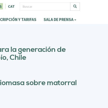
F
S
CAT
o
Buscar
CRIPCIÓN Y TARIFAS
SALA DE PRENSA
r
m
u
l
ara la generación de
a
o, Chile
r
i
o
biomasa sobre matorral
d
e
b