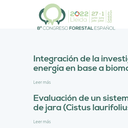
P
a
s
a
r
a
l
c
o
Integración de la invest
n
energía en base a biomas
t
e
n
Leer más
s
i
o
d
b
Evaluación de un siste
o
r
p
de jara (Cistus laurifoliu
e
r
I
i
n
Leer más
s
n
t
o