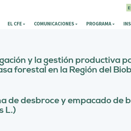
E
EL CFE
COMUNICACIONES
PROGRAMA
INS
igación y la gestión productiva p
a forestal en la Región del Biobí
ma de desbroce y empacado de 
s L.)