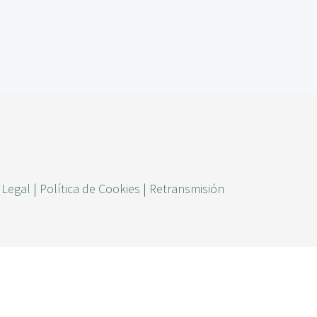
ú
s
q
u
e
d
a
 Legal
|
Política de Cookies
|
Retransmisión