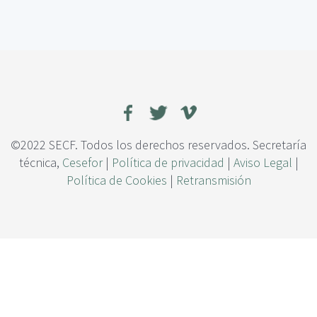
c
e
i
E
p
f
a
e
l
c
t
o
d
e
d
©2022 SECF. Todos los derechos reservados. Secretaría
i
técnica,
Cesefor
|
Política de privacidad
|
Aviso Legal
|
f
Política de Cookies
|
Retransmisión
e
r
e
n
t
e
s
f
e