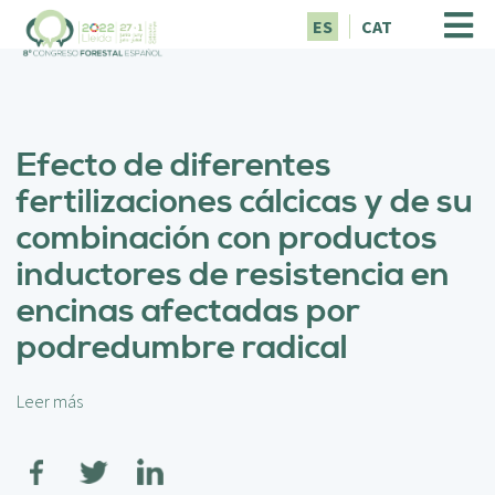
P
ES
CAT
a
s
a
r
a
Efecto de diferentes
l
c
fertilizaciones cálcicas y de su
o
combinación con productos
n
t
inductores de resistencia en
e
encinas afectadas por
n
i
podredumbre radical
d
o
p
Leer más
s
r
o
i
b
n
r