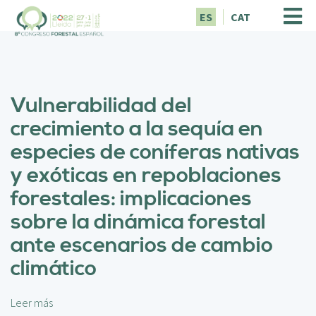
P
ES
CAT
a
s
a
r
a
Vulnerabilidad del
l
c
crecimiento a la sequía en
o
especies de coníferas nativas
n
t
y exóticas en repoblaciones
e
forestales: implicaciones
n
i
sobre la dinámica forestal
d
ante escenarios de cambio
o
p
climático
r
i
n
Leer más
s