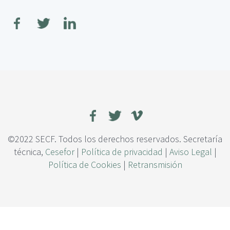
c
o
i
b
p
r
a
e
l
V
u
l
n
e
r
a
b
i
©2022 SECF. Todos los derechos reservados. Secretaría
l
técnica,
Cesefor
|
Política de privacidad
|
Aviso Legal
|
i
Política de Cookies
|
Retransmisión
d
a
d
d
e
l