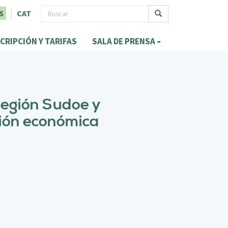
F
S
CAT
o
Buscar
CRIPCIÓN Y TARIFAS
SALA DE PRENSA
r
m
u
l
región Sudoe y
a
ión económica
r
i
o
d
e
b