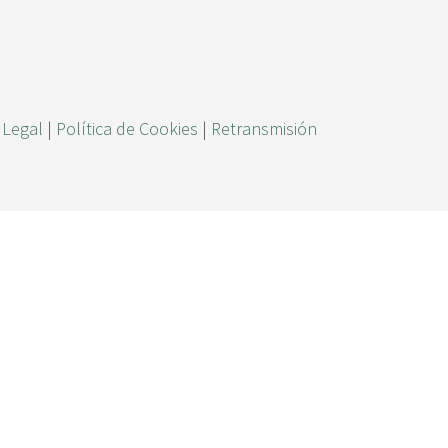
ú
s
q
u
 Legal
|
Política de Cookies
|
Retransmisión
e
d
a