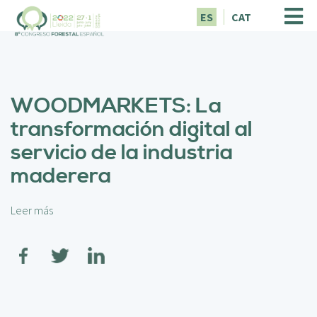
P
ES
CAT
a
s
a
r
a
WOODMARKETS: La
l
c
transformación digital al
o
servicio de la industria
n
t
maderera
e
n
i
Leer más
s
d
o
o
b
p
r
r
e
i
W
n
O