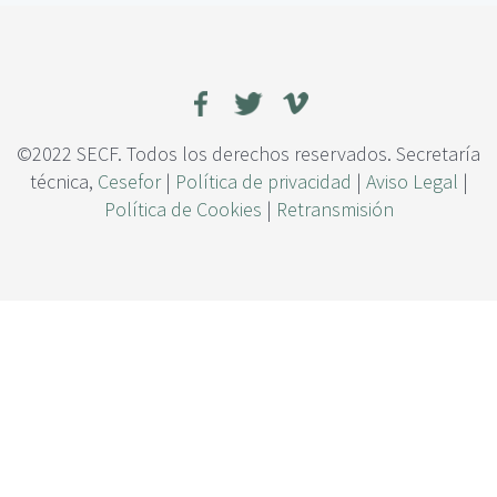
c
O
i
D
p
M
a
A
l
R
K
E
©2022 SECF. Todos los derechos reservados. Secretaría
T
técnica,
Cesefor
|
Política de privacidad
|
Aviso Legal
|
S
Política de Cookies
|
Retransmisión
:
L
a
t
r
a
n
s
f
o
r
m