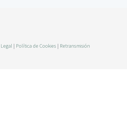
ú
s
q
u
e
 Legal
|
Política de Cookies
|
Retransmisión
d
a