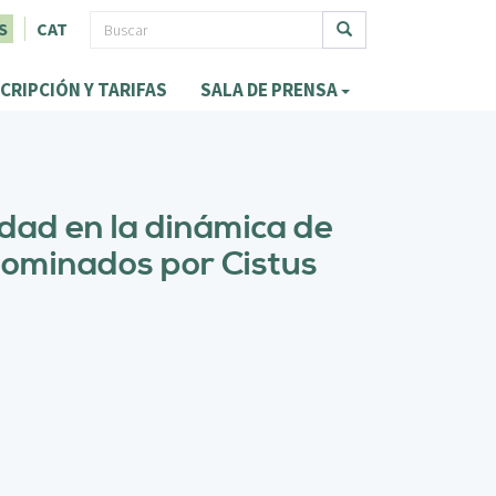
F
S
CAT
o
Buscar
CRIPCIÓN Y TARIFAS
SALA DE PRENSA
r
m
u
l
idad en la dinámica de
a
dominados por Cistus
r
i
o
d
e
b