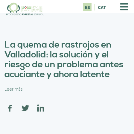
P
ES
CAT
a
s
a
r
a
La quema de rastrojos en
l
c
Valladolid: la solución y el
o
riesgo de un problema antes
n
t
acuciante y ahora latente
e
n
i
Leer más
s
d
o
o
b
p
r
r
e
i
L
n
a