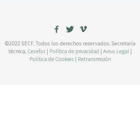
c
q
i
u
p
e
a
m
l
a
d
e
©2022 SECF. Todos los derechos reservados. Secretaría
r
técnica,
Cesefor
|
Política de privacidad
|
Aviso Legal
|
a
Política de Cookies
|
Retransmisión
s
t
r
o
j
o
s
e
n
V
a
l