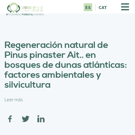
P
ES
CAT
a
s
a
r
a
Regeneración natural de
l
c
Pinus pinaster Ait.. en
o
bosques de dunas atlánticas:
n
t
factores ambientales y
e
silvicultura
n
i
d
Leer más
s
o
o
p
b
r
r
i
e
n
R