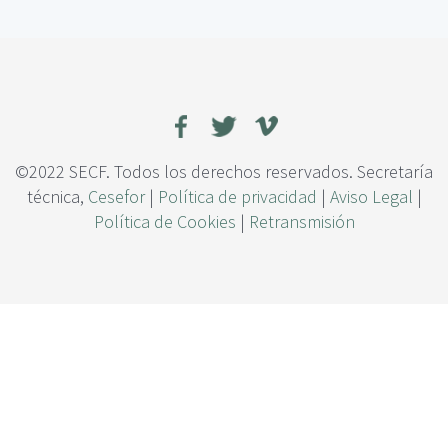
c
e
i
g
p
e
a
n
l
e
r
a
c
©2022 SECF. Todos los derechos reservados. Secretaría
i
técnica,
Cesefor
|
Política de privacidad
|
Aviso Legal
|
ó
Política de Cookies
|
Retransmisión
n
n
a
t
u
r
a
l
d
e