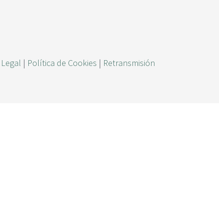
ú
s
q
u
 Legal
|
Política de Cookies
|
Retransmisión
e
d
a