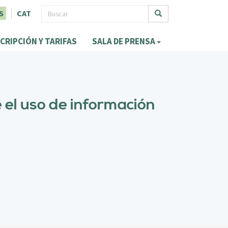
F
S
CAT
o
Buscar
CRIPCIÓN Y TARIFAS
SALA DE PRENSA
r
m
u
l
 el uso de información
a
r
i
o
d
e
b