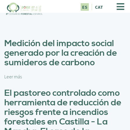
P
ES
CAT
a
s
a
r
a
Medición del impacto social
l
c
generado por la creación de
o
sumideros de carbono
n
t
e
Leer más
s
n
o
i
b
El pastoreo controlado como
d
r
o
herramienta de reducción de
e
p
M
riesgos frente a incendios
r
e
i
forestales en Castilla - La
d
n
i