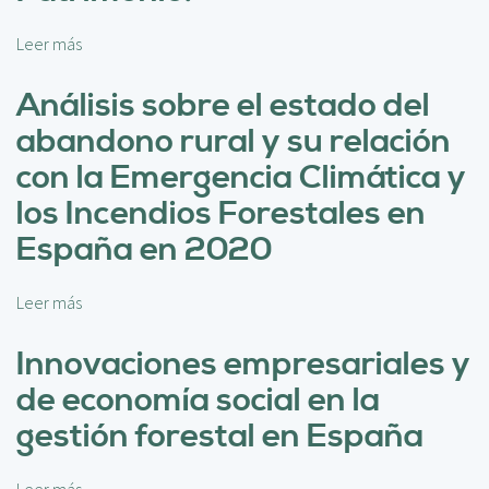
g
n
e
t
Leer más
s
n
r
o
e
o
b
Análisis sobre el estado del
r
l
r
a
abandono rural y su relación
a
e
d
d
T
con la Emergencia Climática y
o
o
r
p
los Incendios Forestales en
c
a
o
o
b
España en 2020
r
m
a
l
o
j
a
h
Leer más
s
o
c
e
o
d
r
r
b
Innovaciones empresariales y
e
e
r
r
p
de economía social en la
a
a
e
a
c
m
A
gestión forestal en España
r
i
i
n
t
ó
e
á
i
n