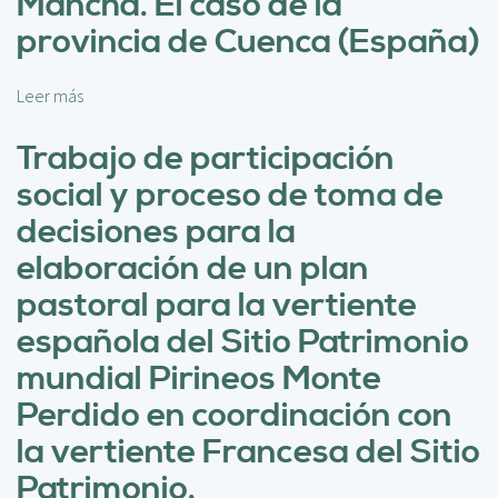
Mancha. El caso de la
c
c
i
provincia de Cuenca (España)
i
p
ó
a
n
Leer más
s
l
d
o
e
b
Trabajo de participación
l
r
social y proceso de toma de
i
e
m
E
decisiones para la
p
l
elaboración de un plan
a
p
c
a
pastoral para la vertiente
t
s
española del Sitio Patrimonio
o
t
s
o
mundial Pirineos Monte
o
r
Perdido en coordinación con
c
e
i
o
la vertiente Francesa del Sitio
a
c
Patrimonio.
l
o