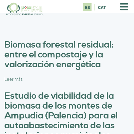
P
ES
CAT
a
s
a
r
a
Biomasa forestal residual:
l
c
entre el compostaje y la
o
valorización energética
n
t
e
Leer más
s
n
o
i
b
Estudio de viabilidad de la
d
r
o
biomasa de los montes de
e
p
B
Ampudia (Palencia) para el
r
i
i
autoabastecimiento de las
o
n
m