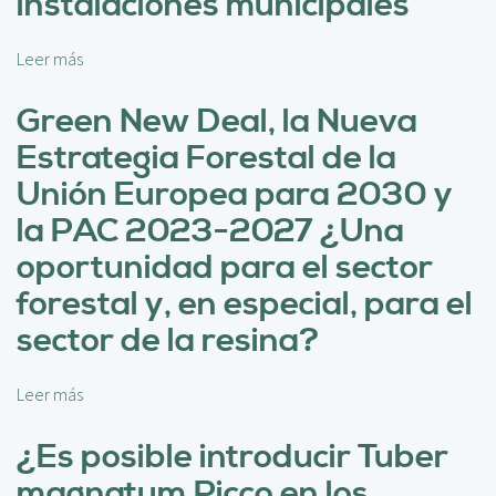
instalaciones municipales
c
a
i
s
p
Leer más
s
a
a
o
f
l
b
Green New Deal, la Nueva
o
r
r
Estrategia Forestal de la
e
e
E
Unión Europea para 2030 y
s
s
t
la PAC 2023-2027 ¿Una
t
a
u
oportunidad para el sector
l
d
r
forestal y, en especial, para el
i
e
o
sector de la resina?
s
d
i
e
d
Leer más
s
v
u
o
i
a
b
¿Es posible introducir Tuber
a
l
r
b
:
magnatum Picco en los
e