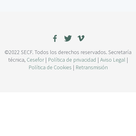
c
l
i
r
p
o
a
d
l
a
l
e
x
©2022 SECF. Todos los derechos reservados. Secretaría
p
técnica,
Cesefor
|
Política de privacidad
|
Aviso Legal
|
e
Política de Cookies
|
Retransmisión
r
i
m
e
n
t
a
l
d
e