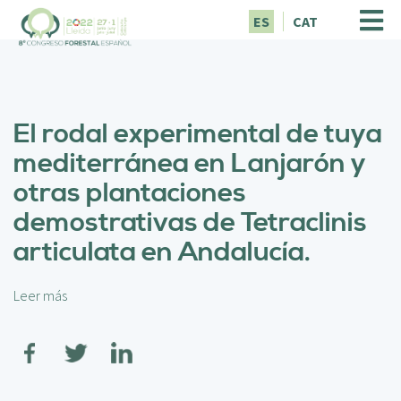
P
ES
CAT
a
s
a
r
a
El rodal experimental de tuya
l
c
mediterránea en Lanjarón y
o
otras plantaciones
n
t
demostrativas de Tetraclinis
e
articulata en Andalucía.
n
i
d
Leer más
s
o
o
p
b
r
r
i
e
n
E