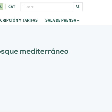
F
S
CAT
o
Buscar
CRIPCIÓN Y TARIFAS
SALA DE PRENSA
r
m
u
l
 bosque mediterráneo
a
r
i
o
d
e
b