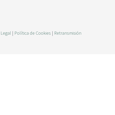
ú
s
q
u
 Legal
|
Política de Cookies
|
Retransmisión
e
d
a