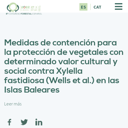
P
ES
CAT
a
s
a
r
a
Medidas de contención para
l
c
la protección de vegetales con
o
determinado valor cultural y
n
t
social contra Xylella
e
fastidiosa (Wells et al.) en las
n
i
Islas Baleares
d
o
p
Leer más
s
r
o
i
b
n
r