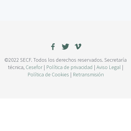
c
e
i
M
p
e
a
d
l
i
d
a
s
d
e
©2022 SECF. Todos los derechos reservados. Secretaría
c
técnica,
Cesefor
|
Política de privacidad
|
Aviso Legal
|
o
Política de Cookies
|
Retransmisión
n
t
e
n
c
i
ó
n
p