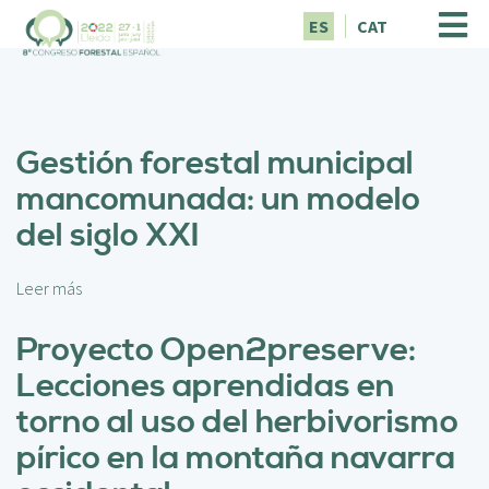
P
ES
CAT
a
s
a
r
a
Gestión forestal municipal
l
c
mancomunada: un modelo
o
del siglo XXI
n
t
e
Leer más
s
n
o
i
b
Proyecto Open2preserve:
d
r
o
Lecciones aprendidas en
e
p
G
torno al uso del herbivorismo
r
e
i
pírico en la montaña navarra
s
n
t