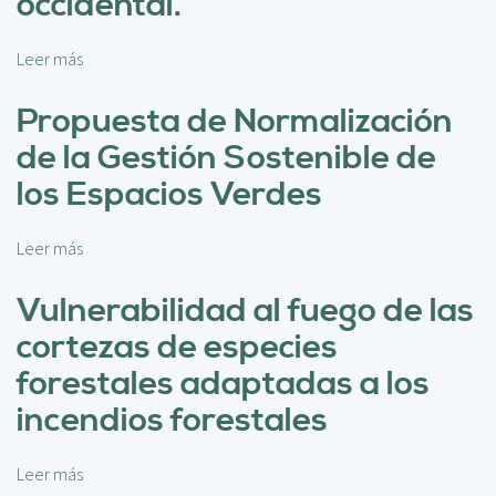
occidental.
c
i
i
ó
p
Leer más
s
n
a
o
f
l
b
Propuesta de Normalización
o
r
r
de la Gestión Sostenible de
e
e
P
los Espacios Verdes
s
r
t
o
a
Leer más
s
y
l
o
e
m
b
Vulnerabilidad al fuego de las
c
u
r
t
n
cortezas de especies
e
o
i
P
forestales adaptadas a los
O
c
r
p
i
incendios forestales
o
e
p
p
n
a
u
2
Leer más
s
l
e