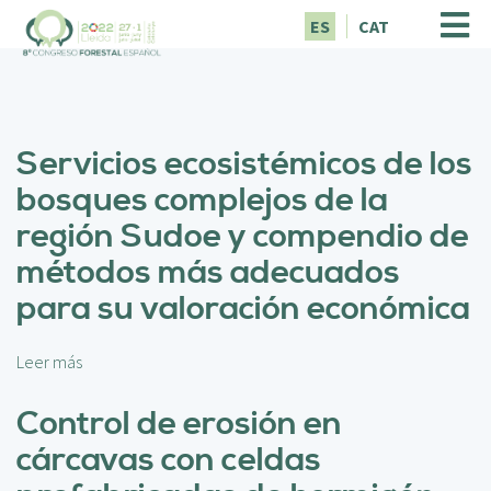
P
ES
CAT
a
s
a
r
a
Servicios ecosistémicos de los
l
c
bosques complejos de la
o
región Sudoe y compendio de
n
t
métodos más adecuados
e
para su valoración económica
n
i
d
Leer más
s
o
o
p
b
Control de erosión en
r
r
i
cárcavas con celdas
e
n
S