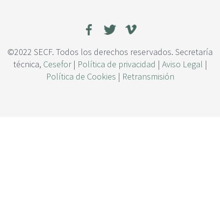
c
o
i
n
p
e
a
s
l
e
©2022 SECF. Todos los derechos reservados. Secretaría
s
técnica,
Cesefor
|
Política de privacidad
|
Aviso Legal
|
p
Política de Cookies
|
Retransmisión
a
c
i
a
l
e
s
d
e
m
o
r
t