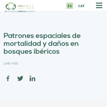
P
ES
CAT
a
s
a
r
a
Patrones espaciales de
l
c
mortalidad y daños en
o
bosques ibéricos
n
t
e
Leer más
s
n
o
i
b
d
r
o
e
p
P
r
a
i
t
n
r