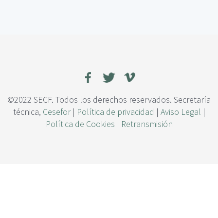
c
e
i
C
p
o
a
m
l
u
n
i
d
a
d
©2022 SECF. Todos los derechos reservados. Secretaría
e
técnica,
Cesefor
|
Política de privacidad
|
Aviso Legal
|
s
Política de Cookies
|
Retransmisión
f
ú
n
g
i
c
a
s
d