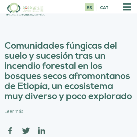
P
ES
CAT
a
s
a
r
a
Comunidades fúngicas del
l
c
suelo y sucesión tras un
o
incendio forestal en los
n
t
bosques secos afromontanos
e
de Etiopía, un ecosistema
n
i
muy diverso y poco explorado
d
o
p
Leer más
s
r
o
i
b
n
r