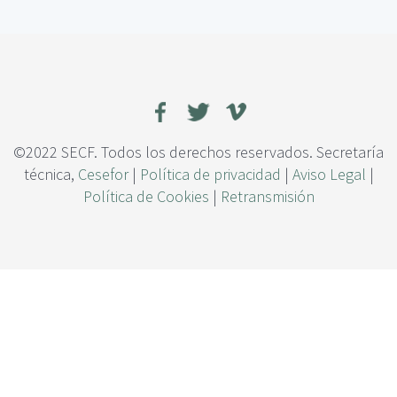
c
o
i
d
p
e
a
l
l
i
z
a
c
©2022 SECF. Todos los derechos reservados. Secretaría
i
técnica,
Cesefor
|
Política de privacidad
|
Aviso Legal
|
ó
Política de Cookies
|
Retransmisión
n
d
e
l
a
d
i
s
t
r