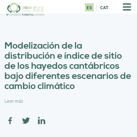
P
ES
CAT
a
s
a
r
a
Modelización de la
l
c
distribución e índice de sitio
o
de los hayedos cantábricos
n
t
bajo diferentes escenarios de
e
cambio climático
n
i
d
Leer más
s
o
o
p
b
r
r
i
e
n
M