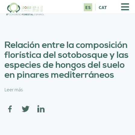
P
ES
CAT
a
s
a
r
a
Relación entre la composición
l
c
florística del sotobosque y las
o
especies de hongos del suelo
n
t
en pinares mediterráneos
e
n
i
Leer más
s
d
o
o
b
p
r
r
e
i
R
n
e