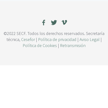
c
l
i
a
p
c
a
i
l
ó
n
e
©2022 SECF. Todos los derechos reservados. Secretaría
n
técnica,
Cesefor
|
Política de privacidad
|
Aviso Legal
|
t
Política de Cookies
|
Retransmisión
r
e
l
a
c
o
m
p
o
s
i
c