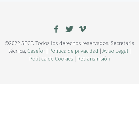
c
c
i
a
p
s
a
a
l
e
n
e
©2022 SECF. Todos los derechos reservados. Secretaría
l
técnica,
Cesefor
|
Política de privacidad
|
Aviso Legal
|
m
Política de Cookies
|
Retransmisión
o
n
t
e
:
d
e
e
l
e
m
e