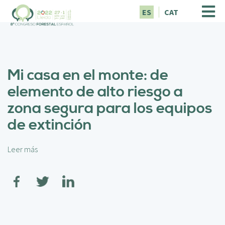
P
ES
CAT
a
s
a
r
a
Mi casa en el monte: de
l
c
elemento de alto riesgo a
o
zona segura para los equipos
n
t
de extinción
e
n
i
Leer más
s
d
o
o
b
p
r
r
e
i
M
n
i