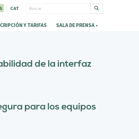
F
S
CAT
o
Buscar
CRIPCIÓN Y TARIFAS
SALA DE PRENSA
r
m
u
l
bilidad de la interfaz
a
r
i
o
segura para los equipos
d
e
b