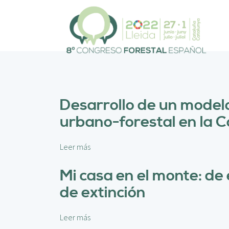
P
a
s
a
r
a
l
c
o
Desarrollo de un modelo 
n
urbano-forestal en la 
t
e
n
Leer más
s
i
o
d
b
Mi casa en el monte: de
o
r
p
de extinción
e
r
D
i
e
Leer más
s
n
s
o