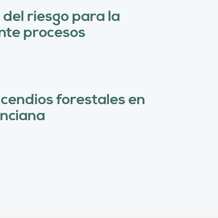
ú
del riesgo para la
s
ante procesos
q
u
e
d
ncendios forestales en
a
enciana