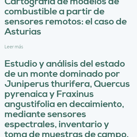
Cartografía de modelos de
c
r
i
combustible a partir de
e
p
U
sensores remotos: el caso de
a
s
l
Asturias
o
d
e
Leer más
s
s
o
e
b
Estudio y análisis del estado
n
r
de un monte dominado por
s
e
o
C
Juniperus thurifera, Quercus
r
a
pyrenaica y Fraxinus
e
r
s
t
angustifolia en decaimiento,
h
o
mediante sensores
i
g
p
r
espectrales, inventario y
e
a
toma de muestras de campo,
r
f