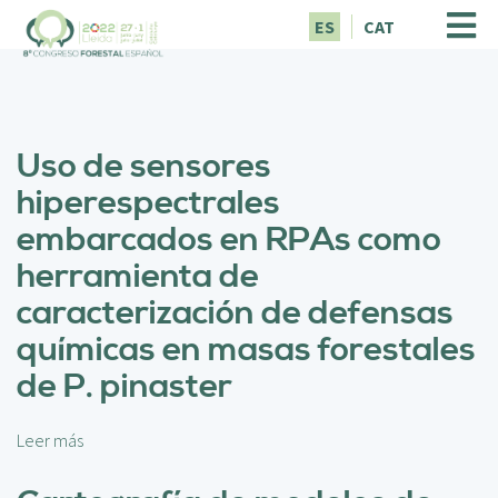
P
ES
CAT
a
s
a
r
a
Uso de sensores
l
c
hiperespectrales
o
embarcados en RPAs como
n
t
herramienta de
e
caracterización de defensas
n
i
químicas en masas forestales
d
de P. pinaster
o
p
r
Leer más
s
i
o
n
b