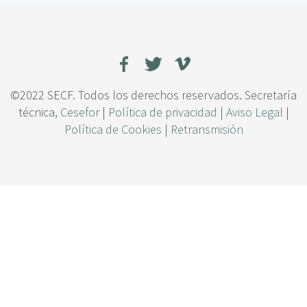
c
r
i
e
p
c
a
t
l
r
i
c
©2022 SECF. Todos los derechos reservados. Secretaría
e
técnica,
Cesefor
|
Política de privacidad
|
Aviso Legal
|
s
Política de Cookies
|
Retransmisión
d
e
g
e
s
t
i
ó
n
f
o
r