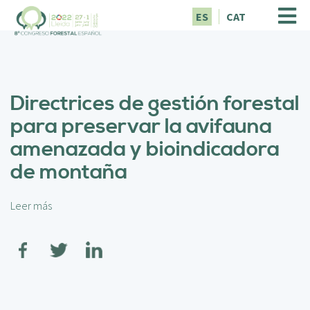
P
ES
CAT
a
s
a
r
a
Directrices de gestión forestal
l
c
para preservar la avifauna
o
amenazada y bioindicadora
n
t
de montaña
e
n
i
Leer más
s
d
o
o
b
p
r
r
e
i
D
n
i