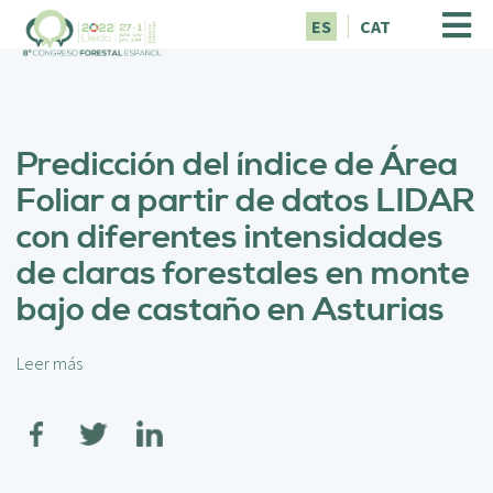
P
ES
CAT
a
s
a
r
a
Predicción del índice de Área
l
c
Foliar a partir de datos LIDAR
o
con diferentes intensidades
n
t
de claras forestales en monte
e
bajo de castaño en Asturias
n
i
d
Leer más
s
o
o
p
b
r
r
i
e
n
P