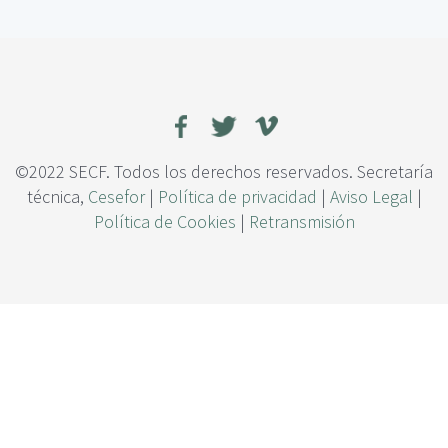
c
r
i
e
p
d
a
i
l
c
c
i
ó
©2022 SECF. Todos los derechos reservados. Secretaría
n
técnica,
Cesefor
|
Política de privacidad
|
Aviso Legal
|
d
Política de Cookies
|
Retransmisión
e
l
í
n
d
i
c
e
d
e