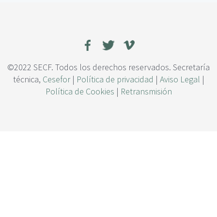
c
c
i
a
p
s
a
a
l
e
n
e
©2022 SECF. Todos los derechos reservados. Secretaría
l
técnica,
Cesefor
|
Política de privacidad
|
Aviso Legal
|
m
Política de Cookies
|
Retransmisión
o
n
t
e
:
d
e
e
l
e
m
e