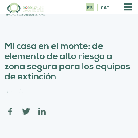
P
ES
CAT
a
s
a
r
a
Mi casa en el monte: de
l
c
elemento de alto riesgo a
o
zona segura para los equipos
n
t
de extinción
e
n
i
Leer más
s
d
o
o
b
p
r
r
e
i
M
n
i