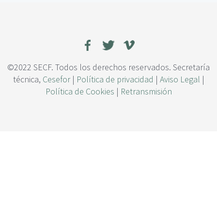
c
u
i
j
p
o
a
s
l
v
í
r
©2022 SECF. Todos los derechos reservados. Secretaría
i
técnica,
Cesefor
|
Política de privacidad
|
Aviso Legal
|
c
Política de Cookies
|
Retransmisión
o
s
e
n
e
c
o
s
i
s
t
e