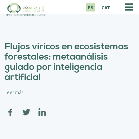
P
ES
CAT
a
s
a
r
a
Flujos víricos en ecosistemas
l
c
forestales: metaanálisis
o
guiado por inteligencia
n
t
artificial
e
n
i
Leer más
s
d
o
o
b
p
r
r
e
i
F
n
l