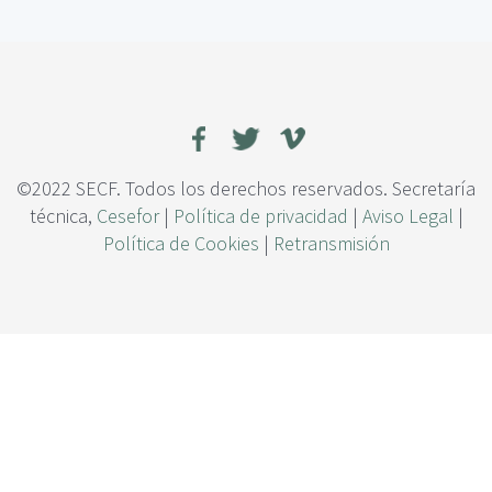
c
p
i
p
p
E
a
R
l
I
I
F
,
©2022 SECF. Todos los derechos reservados. Secretaría
u
técnica,
Cesefor
|
Política de privacidad
|
Aviso Legal
|
n
Política de Cookies
|
Retransmisión
a
h
e
r
r
a
m
i
e
n