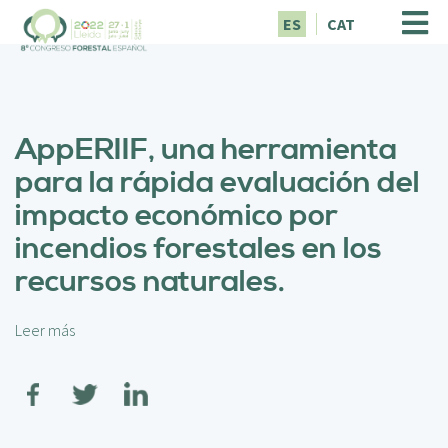
P
ES
CAT
a
s
a
r
a
AppERIIF, una herramienta
l
c
para la rápida evaluación del
o
impacto económico por
n
t
incendios forestales en los
e
recursos naturales.
n
i
d
Leer más
s
o
o
p
b
r
r
i
e
n
A