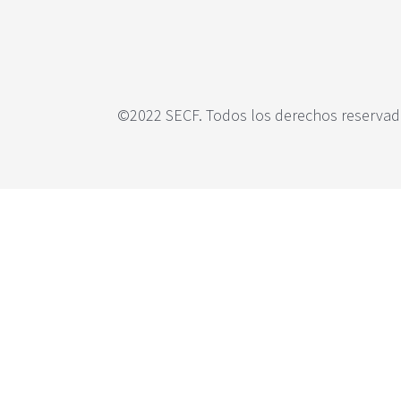
c
S
i
S
p
-
a
F
l
O
R
©2022 SECF. Todos los derechos reservado
E
S
T
,
u
n
p
r
o
y
e
c
t
o