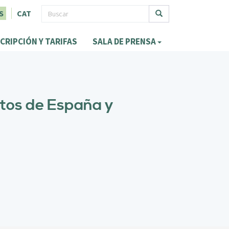
F
S
CAT
o
Buscar
CRIPCIÓN Y TARIFAS
SALA DE PRENSA
r
m
u
l
tos de España y
a
r
i
o
d
e
b