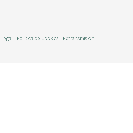
ú
s
q
u
 Legal
|
Política de Cookies
|
Retransmisión
e
d
a