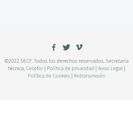
c
e
i
L
p
a
a
s
l
e
s
p
e
c
i
©2022 SECF. Todos los derechos reservados. Secretaría
e
técnica,
Cesefor
|
Política de privacidad
|
Aviso Legal
|
s
Política de Cookies
|
Retransmisión
n
a
t
i
v
a
s
d
e