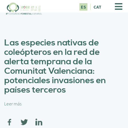
P
ES
CAT
a
s
a
r
a
Las especies nativas de
l
c
coleópteros en la red de
o
alerta temprana de la
n
t
Comunitat Valenciana:
e
potenciales invasiones en
n
i
países terceros
d
o
p
Leer más
s
r
o
i
b
n
r