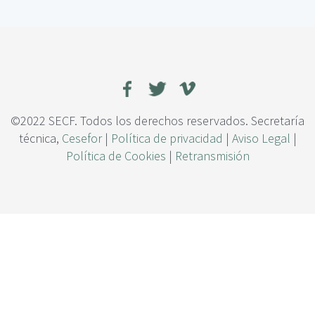
c
a
i
i
p
m
a
p
l
o
r
t
a
©2022 SECF. Todos los derechos reservados. Secretaría
n
técnica,
Cesefor
|
Política de privacidad
|
Aviso Legal
|
c
Política de Cookies
|
Retransmisión
i
a
d
e
u
n
a
g
e
s