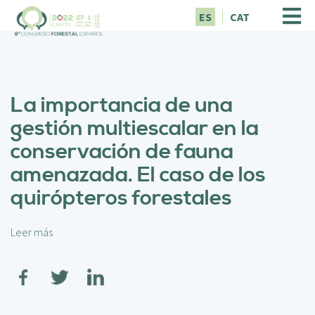
P
ES
CAT
a
s
a
r
a
La importancia de una
l
c
gestión multiescalar en la
o
conservación de fauna
n
t
amenazada. El caso de los
e
quirópteros forestales
n
i
d
Leer más
s
o
o
p
b
r
r
i
e
n
L