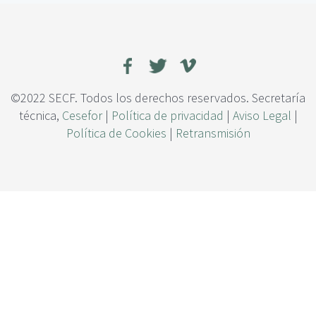
c
q
i
u
p
e
a
m
l
a
d
e
©2022 SECF. Todos los derechos reservados. Secretaría
r
técnica,
Cesefor
|
Política de privacidad
|
Aviso Legal
|
a
Política de Cookies
|
Retransmisión
s
t
r
o
j
o
s
e
n
V
a
l