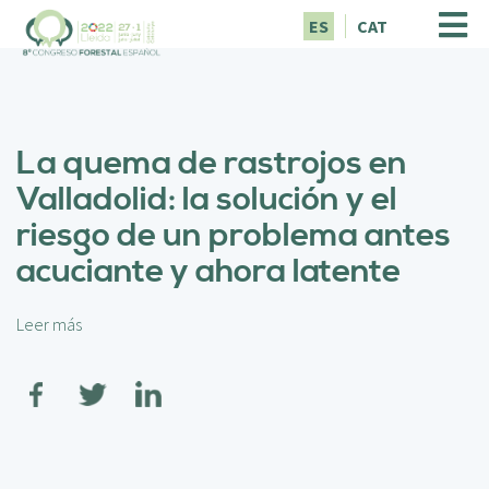
P
ES
CAT
a
s
a
r
a
La quema de rastrojos en
l
c
Valladolid: la solución y el
o
riesgo de un problema antes
n
t
acuciante y ahora latente
e
n
i
Leer más
s
d
o
o
b
p
r
r
e
i
L
n
a