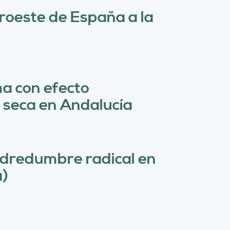
ú
uroeste de España a la
s
q
u
e
ma con efecto
d
 seca en Andalucía
a
odredumbre radical en
a)