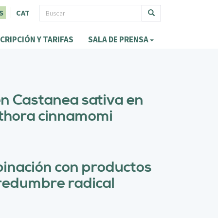
F
S
CAT
o
Buscar
CRIPCIÓN Y TARIFAS
SALA DE PRENSA
r
m
u
l
 en Castanea sativa en
a
phthora cinnamomi
r
i
o
mbinación con productos
d
dredumbre radical
e
b