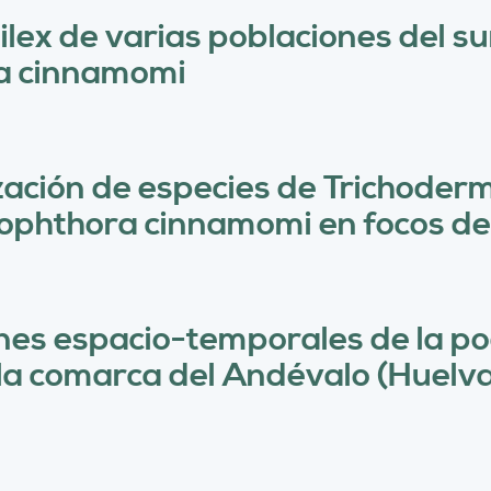
ilex de varias poblaciones del s
ra cinnamomi
zación de especies de Trichoder
ophthora cinnamomi en focos de
ones espacio-temporales de la p
 la comarca del Andévalo (Huelv