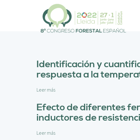
P
a
s
a
r
a
l
c
o
Identificación y cuanti
n
respuesta a la tempera
t
e
n
Leer más
s
i
o
d
b
Efecto de diferentes fe
o
r
p
inductores de resisten
e
r
I
i
d
Leer más
s
n
e
o