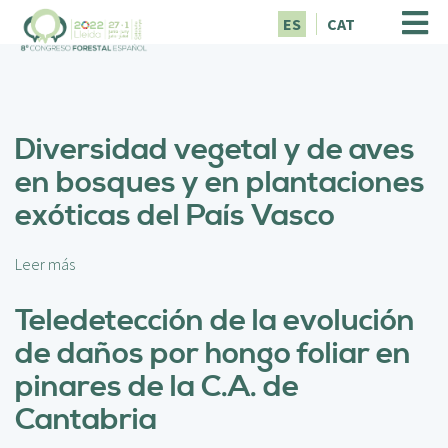
P
ES
CAT
a
s
a
r
a
Diversidad vegetal y de aves
l
c
en bosques y en plantaciones
o
exóticas del País Vasco
n
t
e
Leer más
s
n
o
i
b
Teledetección de la evolución
d
r
o
de daños por hongo foliar en
e
p
D
pinares de la C.A. de
r
i
i
Cantabria
v
n
e