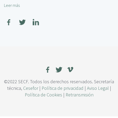
c
r
Leer más
s
i
s
o
p
i
b
a
d
r
l
a
e
d
T
v
e
e
l
g
e
e
d
t
e
a
t
l
e
y
c
©2022 SECF. Todos los derechos reservados. Secretaría
d
c
técnica,
Cesefor
|
Política de privacidad
|
Aviso Legal
|
e
i
Política de Cookies
|
Retransmisión
a
ó
v
n
e
d
s
e