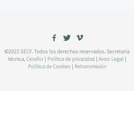
c
a
i
t
p
r
a
o
l
n
e
s
e
©2022 SECF. Todos los derechos reservados. Secretaría
s
técnica,
Cesefor
|
Política de privacidad
|
Aviso Legal
|
p
Política de Cookies
|
Retransmisión
a
c
i
a
l
e
s
y
t
e