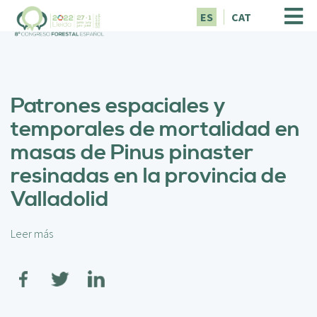
P
ES
CAT
a
s
a
r
a
Patrones espaciales y
l
c
temporales de mortalidad en
o
masas de Pinus pinaster
n
t
resinadas en la provincia de
e
Valladolid
n
i
d
Leer más
s
o
o
p
b
r
r
i
e
n
P