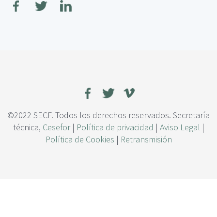
c
r
i
e
p
G
a
r
l
e
e
n
N
e
w
D
©2022 SECF. Todos los derechos reservados. Secretaría
e
técnica,
Cesefor
|
Política de privacidad
|
Aviso Legal
|
a
Política de Cookies
|
Retransmisión
l
,
l
a
N
u
e