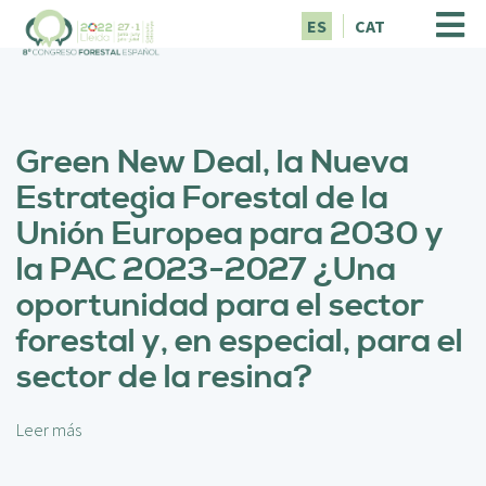
P
ES
CAT
a
s
a
r
a
Green New Deal, la Nueva
l
c
Estrategia Forestal de la
o
Unión Europea para 2030 y
n
t
la PAC 2023-2027 ¿Una
e
oportunidad para el sector
n
i
forestal y, en especial, para el
d
sector de la resina?
o
p
r
Leer más
s
i
o
n
b