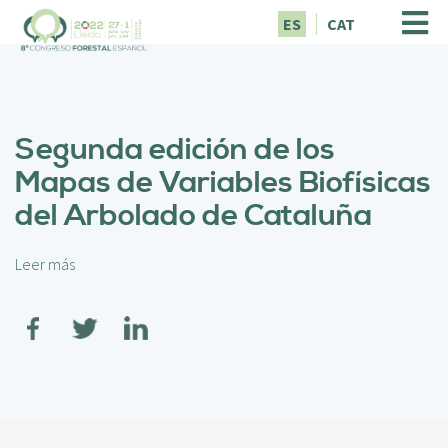
P
ES
CAT
a
s
a
r
a
Segunda edición de los
l
c
Mapas de Variables Biofísicas
o
del Arbolado de Cataluña
n
t
e
Leer más
s
n
o
i
b
d
r
o
e
p
S
r
e
i
g
n
u