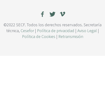
c
n
i
d
p
a
a
e
l
d
©2022 SECF. Todos los derechos reservados. Secretaría
i
técnica,
Cesefor
|
Política de privacidad
|
Aviso Legal
|
c
Política de Cookies
|
Retransmisión
i
ó
n
d
e
l
o
s
M
a
p
a
s