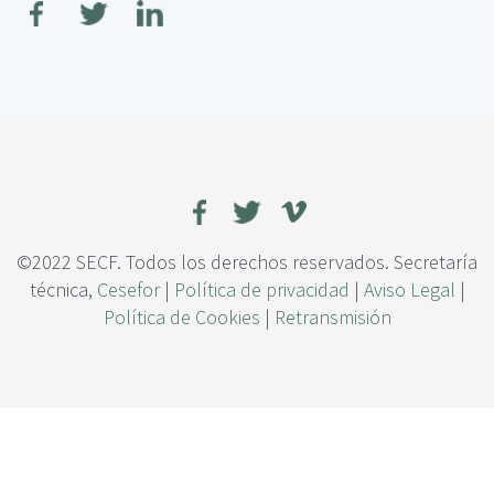
c
r
i
e
p
A
a
p
l
l
i
c
a
c
i
o
©2022 SECF. Todos los derechos reservados. Secretaría
n
técnica,
Cesefor
|
Política de privacidad
|
Aviso Legal
|
e
Política de Cookies
|
Retransmisión
s
d
e
l
a
t
e