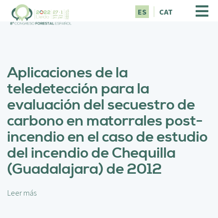
P
ES
CAT
a
s
a
r
a
Aplicaciones de la
l
c
teledetección para la
o
evaluación del secuestro de
n
t
carbono en matorrales post-
e
incendio en el caso de estudio
n
i
del incendio de Chequilla
d
(Guadalajara) de 2012
o
p
r
Leer más
s
i
o
n
b