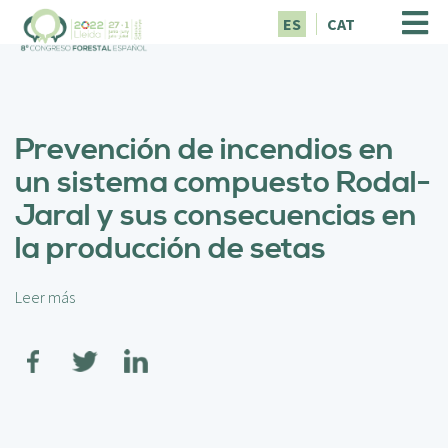
P
ES
CAT
a
s
a
r
a
Prevención de incendios en
l
c
un sistema compuesto Rodal-
o
Jaral y sus consecuencias en
n
t
la producción de setas
e
n
i
Leer más
s
d
o
o
b
p
r
r
e
i
P
n
r