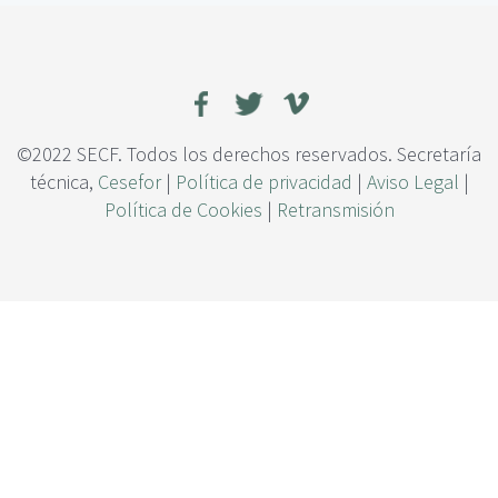
c
e
i
v
p
e
a
n
l
c
i
ó
©2022 SECF. Todos los derechos reservados. Secretaría
n
técnica,
Cesefor
|
Política de privacidad
|
Aviso Legal
|
d
Política de Cookies
|
Retransmisión
e
i
n
c
e
n
d
i
o
s
e
n