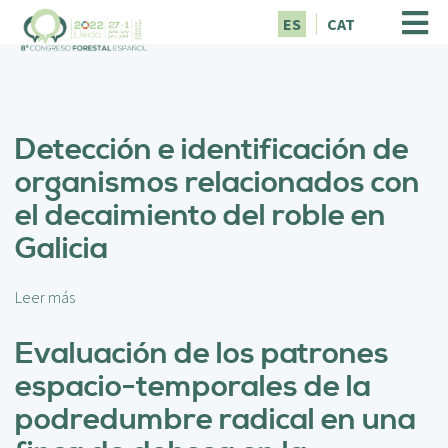
P
ES
CAT
a
s
a
r
a
Detección e identificación de
l
c
organismos relacionados con
o
el decaimiento del roble en
n
t
Galicia
e
n
i
Leer más
s
d
o
o
b
Evaluación de los patrones
p
r
espacio-temporales de la
r
e
i
D
podredumbre radical en una
n
e