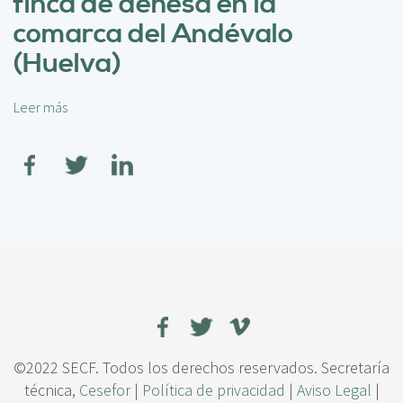
finca de dehesa en la
c
t
i
e
comarca del Andévalo
p
c
(Huelva)
a
c
l
i
ó
Leer más
s
n
o
e
b
i
r
d
e
e
E
n
v
t
a
i
l
f
u
i
a
c
c
a
i
c
ó
©2022 SECF. Todos los derechos reservados. Secretaría
i
n
técnica,
Cesefor
|
Política de privacidad
|
Aviso Legal
|
ó