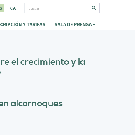
F
S
CAT
o
Buscar
CRIPCIÓN Y TARIFAS
SALA DE PRENSA
r
m
u
l
e el crecimiento y la
a
o
r
i
o
e en alcornoques
d
e
b