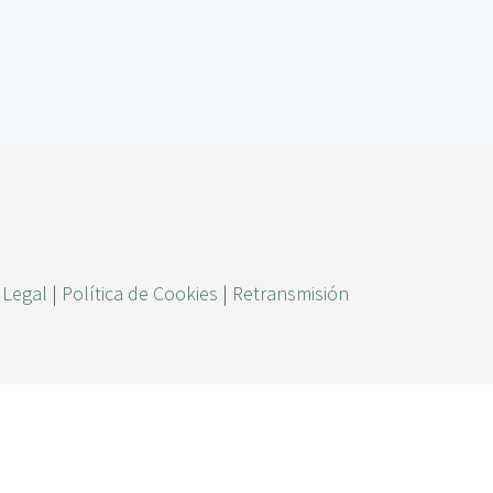
ú
s
q
u
e
d
a
 Legal
|
Política de Cookies
|
Retransmisión