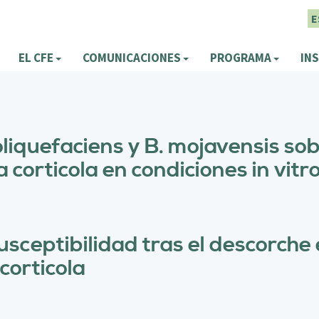
E
EL CFE
COMUNICACIONES
PROGRAMA
INS
liquefaciens y B. mojavensis sobr
 corticola en condiciones in vitr
susceptibilidad tras el descorch
corticola