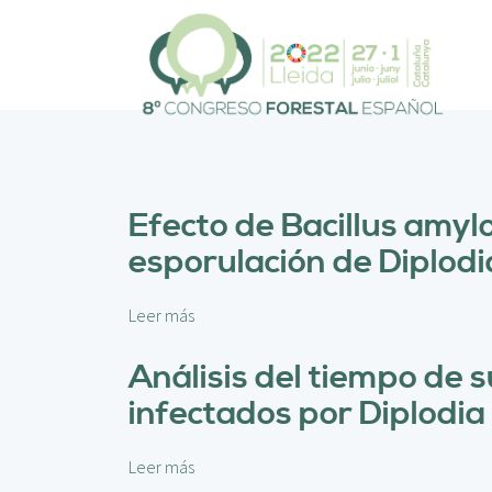
P
a
s
a
r
a
l
c
o
Efecto de Bacillus amylo
n
esporulación de Diplodia
t
e
n
Leer más
s
i
o
d
b
Análisis del tiempo de 
o
r
p
infectados por Diplodia 
e
r
E
i
f
Leer más
s
n
e
o