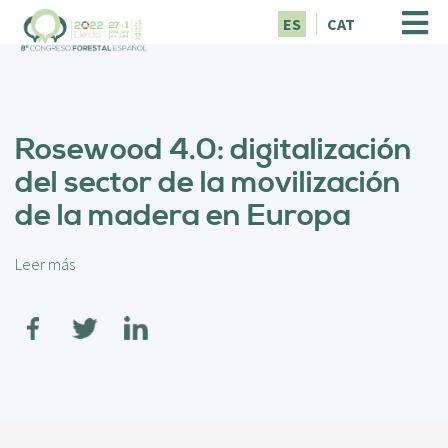
P
ES
CAT
a
s
a
r
a
Rosewood 4.0: digitalización
l
c
del sector de la movilización
o
de la madera en Europa
n
t
e
Leer más
s
n
o
i
b
d
r
o
e
p
R
r
o
i
s
n
e