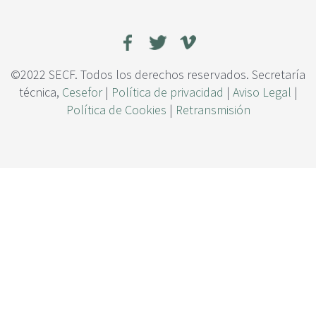
c
w
i
o
p
o
a
d
l
4
©2022 SECF. Todos los derechos reservados. Secretaría
.
técnica,
Cesefor
|
Política de privacidad
|
Aviso Legal
|
0
Política de Cookies
|
Retransmisión
:
d
i
g
i
t
a
l
i
z
a
c
i