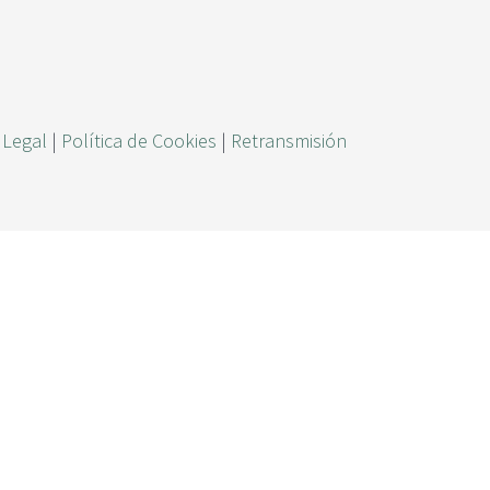
ú
s
q
u
 Legal
|
Política de Cookies
|
Retransmisión
e
d
a