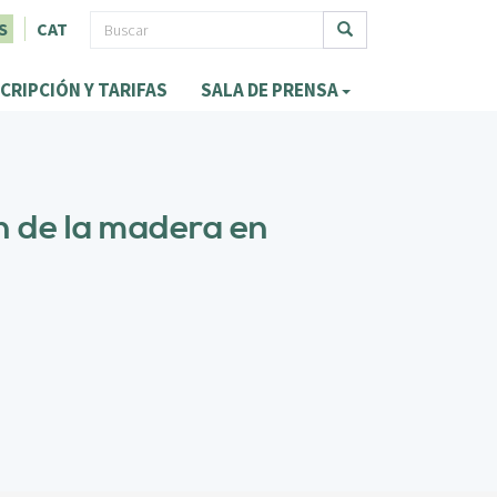
F
S
CAT
o
Buscar
CRIPCIÓN Y TARIFAS
SALA DE PRENSA
r
m
u
l
ón de la madera en
a
r
i
o
d
e
b