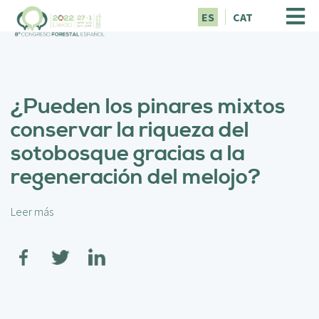
P
ES
CAT
a
s
a
r
a
¿Pueden los pinares mixtos
l
c
conservar la riqueza del
o
sotobosque gracias a la
n
t
regeneración del melojo?
e
n
i
Leer más
s
d
o
o
b
p
r
r
e
i
¿
n
P