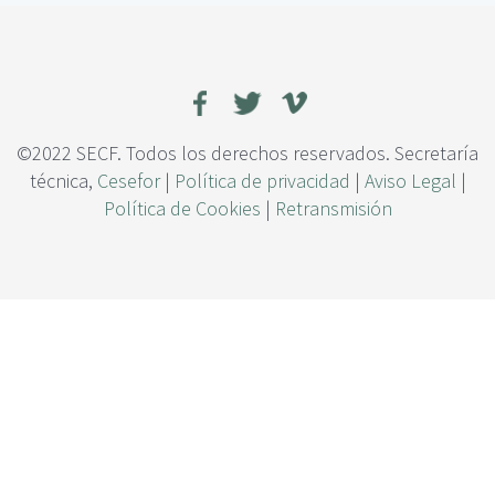
c
u
i
e
p
d
a
e
l
n
l
o
©2022 SECF. Todos los derechos reservados. Secretaría
s
técnica,
Cesefor
|
Política de privacidad
|
Aviso Legal
|
p
Política de Cookies
|
Retransmisión
i
n
a
r
e
s
m
i
x
t
o
s